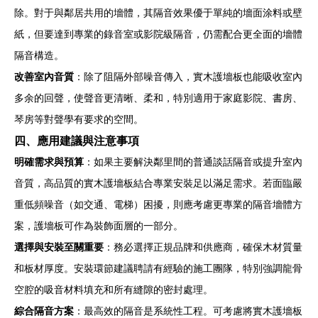
除。對于與鄰居共用的墻體，其隔音效果優于單純的墻面涂料或壁
紙，但要達到專業的錄音室或影院級隔音，仍需配合更全面的墻體
隔音構造。
改善室內音質
：除了阻隔外部噪音傳入，實木護墻板也能吸收室內
多余的回聲，使聲音更清晰、柔和，特別適用于家庭影院、書房、
琴房等對聲學有要求的空間。
四、應用建議與注意事項
明確需求與預算
：如果主要解決鄰里間的普通談話隔音或提升室內
音質，高品質的實木護墻板結合專業安裝足以滿足需求。若面臨嚴
重低頻噪音（如交通、電梯）困擾，則應考慮更專業的隔音墻體方
案，護墻板可作為裝飾面層的一部分。
選擇與安裝至關重要
：務必選擇正規品牌和供應商，確保木材質量
和板材厚度。安裝環節建議聘請有經驗的施工團隊，特別強調龍骨
空腔的吸音材料填充和所有縫隙的密封處理。
綜合隔音方案
：最高效的隔音是系統性工程。可考慮將實木護墻板