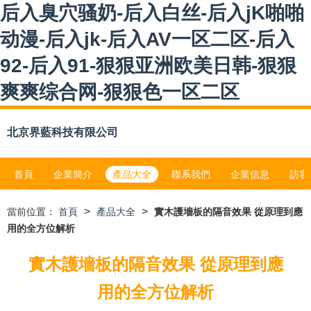
后入臭穴骚奶-后入白丝-后入jK啪啪
动漫-后入jk-后入AV一区二区-后入
92-后入91-狠狠亚洲欧美日韩-狠狠
爽爽综合网-狠狠色一区二区
北京界藍科技有限公司
首頁
企業簡介
產品大全
聯系我們
企業信息
訪客
>
>
當前位置：
首頁
產品大全
實木護墻板的隔音效果 從原理到應
用的全方位解析
實木護墻板的隔音效果 從原理到應
用的全方位解析