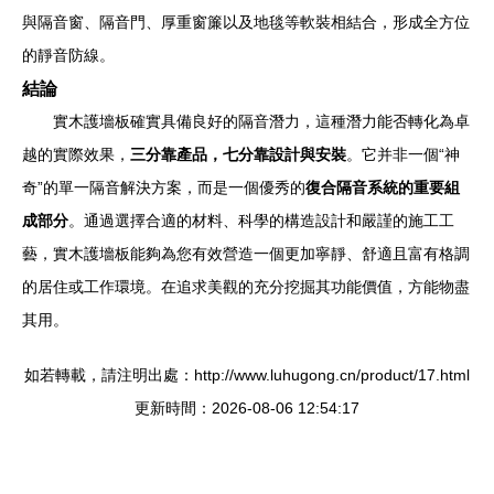
與隔音窗、隔音門、厚重窗簾以及地毯等軟裝相結合，形成全方位
的靜音防線。
結論
實木護墻板確實具備良好的隔音潛力，這種潛力能否轉化為卓
越的實際效果，
三分靠產品，七分靠設計與安裝
。它并非一個“神
奇”的單一隔音解決方案，而是一個優秀的
復合隔音系統的重要組
成部分
。通過選擇合適的材料、科學的構造設計和嚴謹的施工工
藝，實木護墻板能夠為您有效營造一個更加寧靜、舒適且富有格調
的居住或工作環境。在追求美觀的充分挖掘其功能價值，方能物盡
其用。
如若轉載，請注明出處：http://www.luhugong.cn/product/17.html
更新時間：2026-08-06 12:54:17