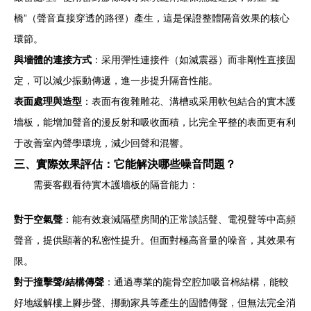
橋”（聲音直接穿透的路徑）產生，這是保證整體隔音效果的核心
環節。
與墻體的連接方式
：采用彈性連接件（如減震器）而非剛性直接固
定，可以減少振動傳遞，進一步提升隔音性能。
表面處理與造型
：表面有復雜雕花、溝槽或采用軟包結合的實木護
墻板，能增加聲音的漫反射和吸收面積，比完全平整的表面更有利
于改善室內聲學環境，減少回聲和混響。
三、實際效果評估：它能解決哪些噪音問題？
需要客觀看待實木護墻板的隔音能力：
對于空氣聲
：能有效衰減隔壁房間的正常談話聲、電視聲等中高頻
聲音，提供顯著的私密性提升。但面對極高音量的噪音，其效果有
限。
對于撞擊聲/結構傳聲
：通過專業的龍骨空腔加吸音棉結構，能較
好地緩解樓上腳步聲、挪動家具等產生的固體傳聲，但無法完全消