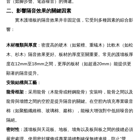
音（如腳步聲、電器噪音）的傳遞。
二、影響隔音效果的關鍵因素
實木護墻板的隔音效果并非固定值，它受到多種因素的綜合影
響：
木材種類與厚度
：密度高的硬木（如紫檀、重蟻木）比軟木（如松
木、杉木）隔音效果更好。板材的厚度至關重要。常見的護墻板厚
度在12mm至18mm之間，更厚的板材（如超過20mm）能提供更
顯著的隔音提升。
安裝結構與工藝
：
龍骨框架
：采用龍骨（木龍骨或輕鋼龍骨）安裝時，龍骨之間以及
龍骨與墻體之間的空腔是提升隔音的關鍵。在空腔內填充專業吸音
棉（如聚酯纖維棉、玻璃棉、巖棉），能極大增強對中低頻噪音的
隔絕。
密封性
：護墻板與天花板、地板、墻角以及板與板之間的接縫必須
嚴密處理。使用密封膠條或專業填縫劑確保無縫連接，防止“聲